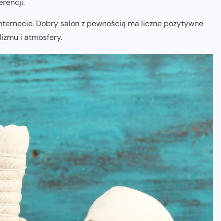
rencji.
Internecie. Dobry salon z pewnością ma liczne pozytywne
lizmu i atmosfery.