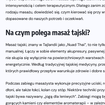
intensywnością i celem terapeutycznym. Dlatego zanim zd
rodzaju masażu, dowiedzieć się, czym kierować się przy wy
dopasowane do naszych potrzeb i oczekiwań.
Na czym polega masaż tajski?
Masaż tajski, znany w Tajlandii jako „Nuad Thai”, to nie tyl
manualnej. Łączy w sobie elementy akupresury, pasywnej j
nie skupia się wyłącznie na powierzchniowych warstwach mię
energetycznie. Według tradycyjnej tajskiej medycyny, prze
których prawidłowy przepływ warunkuje zdrowie i dobre 
Podczas zabiegu masażysta wykonuje precyzyjne uciski, roz
dłoni, ale także łokci, kolan czy stóp. Niektóre techniki 
tajski bywa nazywany „jogą dla leniwych”. Zabiegi mogą b
gorących kamieni czy elementów aromaterapii – w zależno