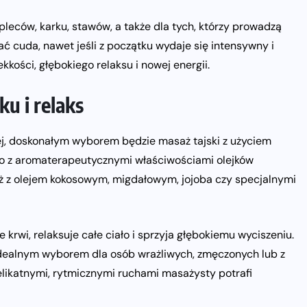
 pleców, karku, stawów, a także dla tych, którzy prowadzą
łać cuda, nawet jeśli z początku wydaje się intensywny i
kości, głębokiego relaksu i nowej energii.
ku i relaks
nej, doskonałym wyborem będzie masaż tajski z użyciem
ego z aromaterapeutycznymi właściwościami olejków
aż z olejem kokosowym, migdałowym, jojoba czy specjalnymi
 krwi, relaksuje całe ciało i sprzyja głębokiemu wyciszeniu.
 idealnym wyborem dla osób wrażliwych, zmęczonych lub z
delikatnymi, rytmicznymi ruchami masażysty potrafi