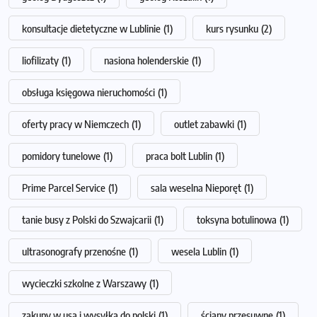
konsultacje dietetyczne w Lublinie
(1)
kurs rysunku
(2)
liofilizaty
(1)
nasiona holenderskie
(1)
obsługa księgowa nieruchomości
(1)
oferty pracy w Niemczech
(1)
outlet zabawki
(1)
pomidory tunelowe
(1)
praca bolt Lublin
(1)
Prime Parcel Service
(1)
sala weselna Nieporęt
(1)
tanie busy z Polski do Szwajcarii
(1)
toksyna botulinowa
(1)
ultrasonografy przenośne
(1)
wesela Lublin
(1)
wycieczki szkolne z Warszawy
(1)
zakupy w usa i wysyłka do polski
(1)
ściany przesuwne
(1)