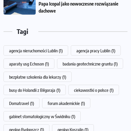
Papa Icopal jako nowoczesne rozwiązanie
dachowe
Tagi
agencja nieruchomości Lublin
(1)
agencja pracy Lublin
(1)
aparaty usg Echoson
(1)
badania geotechniczne gruntu
(1)
bezpłatne szkolenia dla lekarzy
(1)
busy do Holandii z Biłgoraja
(1)
ciekawostki o polsce
(1)
Domatravel
(1)
forum akademickie
(1)
gabinet stomatologiczny w Świdniku
(1)
geolog Bydgoszcz
(1)
geolog Koszalin
(1)