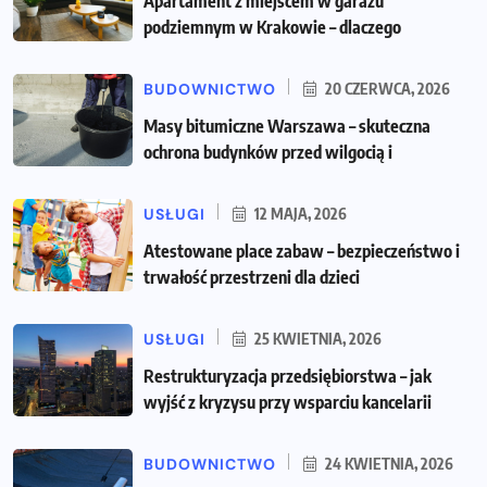
Apartament z miejscem w garażu
podziemnym w Krakowie – dlaczego
BUDOWNICTWO
20 CZERWCA, 2026
Masy bitumiczne Warszawa – skuteczna
ochrona budynków przed wilgocią i
USŁUGI
12 MAJA, 2026
Atestowane place zabaw – bezpieczeństwo i
trwałość przestrzeni dla dzieci
USŁUGI
25 KWIETNIA, 2026
Restrukturyzacja przedsiębiorstwa – jak
wyjść z kryzysu przy wsparciu kancelarii
BUDOWNICTWO
24 KWIETNIA, 2026