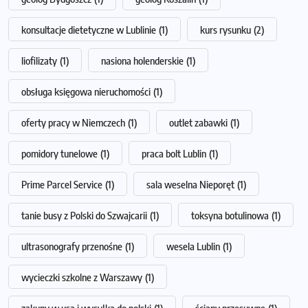
konsultacje dietetyczne w Lublinie
(1)
kurs rysunku
(2)
liofilizaty
(1)
nasiona holenderskie
(1)
obsługa księgowa nieruchomości
(1)
oferty pracy w Niemczech
(1)
outlet zabawki
(1)
pomidory tunelowe
(1)
praca bolt Lublin
(1)
Prime Parcel Service
(1)
sala weselna Nieporęt
(1)
tanie busy z Polski do Szwajcarii
(1)
toksyna botulinowa
(1)
ultrasonografy przenośne
(1)
wesela Lublin
(1)
wycieczki szkolne z Warszawy
(1)
zakupy w usa i wysyłka do polski
(1)
ściany przesuwne
(1)