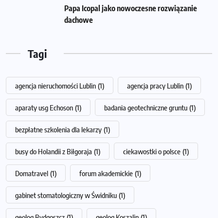
Papa Icopal jako nowoczesne rozwiązanie
dachowe
Tagi
agencja nieruchomości Lublin
(1)
agencja pracy Lublin
(1)
aparaty usg Echoson
(1)
badania geotechniczne gruntu
(1)
bezpłatne szkolenia dla lekarzy
(1)
busy do Holandii z Biłgoraja
(1)
ciekawostki o polsce
(1)
Domatravel
(1)
forum akademickie
(1)
gabinet stomatologiczny w Świdniku
(1)
geolog Bydgoszcz
(1)
geolog Koszalin
(1)